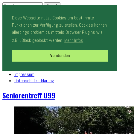
Diese Webseite nutzt Cookies um bestimmte
Funktionen zur Verfügung zu stellen. Cookies können
Schalte Navigation
allerdings problemlos mittels Browser Plugins wie
Neuigkeiten
z.B. uBlock geblockt werden
Mehr Infos
Stadtteilbeirat und Verfügungsfonds
Dokumente
Veranstaltungen
Verstanden
Stadtteilmagazin
Kontakt (Beta)
Impressum
Datenschutzerklärung
Seniorentreff U99