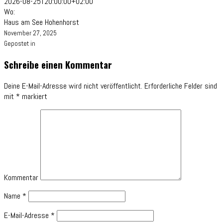
2026-08-25T20:00:00+02:00
Wo:
Haus am See Hohenhorst
November 27, 2025
Gepostet in
Schreibe einen Kommentar
Deine E-Mail-Adresse wird nicht veröffentlicht.
Erforderliche Felder sind
mit
*
markiert
Kommentar
Name
*
E-Mail-Adresse
*