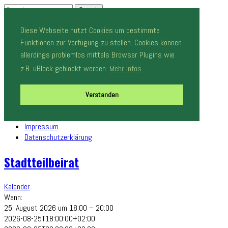
Diese Webseite nutzt Cookies um bestimmte
Funktionen zur Verfügung zu stellen. Cookies können
Schalte Navigation
allerdings problemlos mittels Browser Plugins wie
Neuigkeiten
z.B. uBlock geblockt werden
Mehr Infos
Stadtteilbeirat und Verfügungsfonds
Dokumente
Veranstaltungen
Verstanden
Stadtteilmagazin
Kontakt (Beta)
Impressum
Datenschutzerklärung
Stadtteilbeirat
Kalender
Wann:
25. August 2026 um 18:00 – 20:00
2026-08-25T18:00:00+02:00